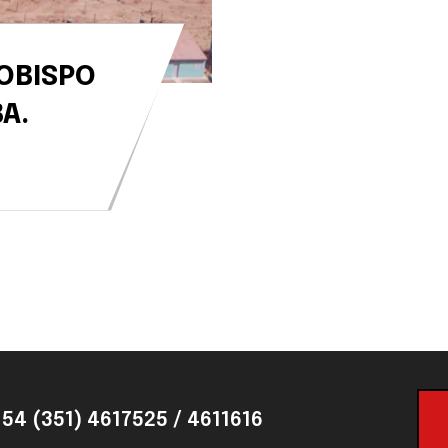
 OBISPO
A.
2
54 (351) 4617525 / 4611616