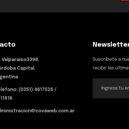
acto
Newslette
Suscríbete a nu
. Valparaiso3398,
recibir las última
rdoba Capital,
gentina
léfono: (0351) 4617525 /
11616
dministracion@covaweb.com.ar